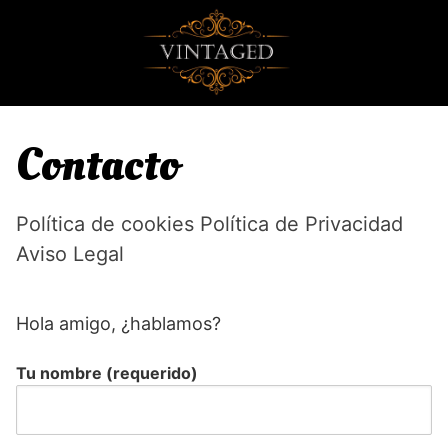
S
a
l
t
a
r
Contacto
a
l
c
Política de cookies Política de Privacidad
o
Aviso Legal
n
t
e
Hola amigo, ¿hablamos?
n
i
d
Tu nombre (requerido)
o